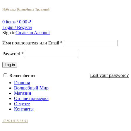
Избушка Волшебных Традиций
0
items
/
0,00
₽
Login / Register
Sign in
Create an Account
Имя пользователя или Email
*
Password
*
Log in
Lost your password?
Remember me
Главная
Волшебный Мир
Магазин
On-line примерка
О музее
Контакты
+7-924-615-38-91