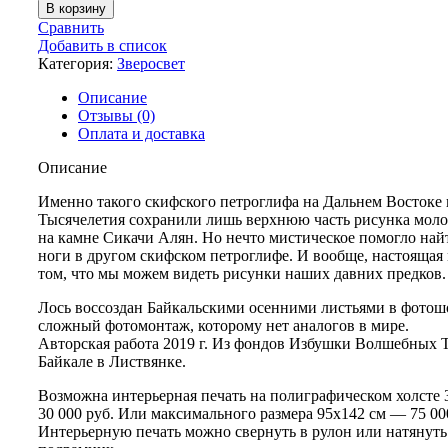
товара
В корзину
Молодой
Сравнить
Лось
Добавить в список
Категория:
Зверосвет
Описание
Отзывы (0)
Оплата и доставка
Описание
Именно такого скифского петроглифа на Дальнем Востоке 
Тысячелетия сохранили лишь верхнюю часть рисунка моло
на камне Сикачи Алян. Но нечто мистическое помогло на
ноги в другом скифском петроглифе. И вообще, настоящая
том, что мы можем видеть рисунки наших давних предков.
Лось воссоздан Байкальскими осенними листьями в фотош
сложный фотомонтаж, которому нет аналогов в мире.
Авторская работа 2019 г. Из фондов Избушки Волшебных 
Байкале в Листвянке.
Возможна интерьерная печать на полиграфическом холсте
30 000 руб. Или максимального размера 95х142 см — 75 00
Интерьерную печать можно свернуть в рулон или натянуть