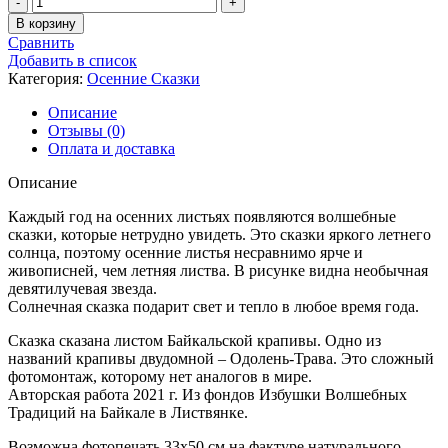
товара
В корзину
Осенняя
Сравнить
Сказка
Добавить в список
-
Категория:
Осенние Сказки
157
Описание
Отзывы (0)
Оплата и доставка
Описание
Каждый год на осенних листьях появляются волшебные
сказки, которые нетрудно увидеть. Это сказки яркого летнего
солнца, поэтому осенние листья несравнимо ярче и
живописней, чем летняя листва. В рисунке видна необычная
девятилучевая звезда.
Солнечная сказка подарит свет и тепло в любое время года.
Сказка сказана листом Байкальской крапивы. Одно из
названий крапивы двудомной – Одолень-Трава. Это сложный
фотомонтаж, которому нет аналогов в мире.
Авторская работа 2021 г. Из фондов Избушки Волшебных
Традиций на Байкале в Листвянке.
Возможна фотопечать 33х50 см на фактуре натурального