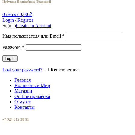
Избушка Волшебных Традиций
0
items
/
0,00
₽
Login / Register
Sign in
Create an Account
Имя пользователя или Email
*
Password
*
Log in
Lost your password?
Remember me
Главная
Волшебный Мир
Магазин
On-line примерка
О музее
Контакты
+7-924-615-38-91