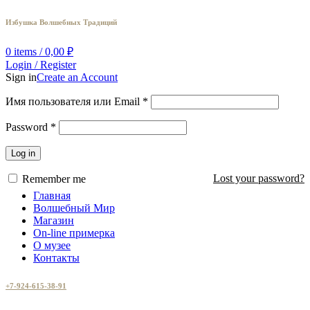
Избушка Волшебных Традиций
0
items
/
0,00
₽
Login / Register
Sign in
Create an Account
Имя пользователя или Email
*
Password
*
Log in
Lost your password?
Remember me
Главная
Волшебный Мир
Магазин
On-line примерка
О музее
Контакты
+7-924-615-38-91