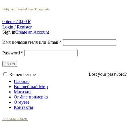
Избушка Волшебных Традиций
0
items
/
0,00
₽
Login / Register
Sign in
Create an Account
Имя пользователя или Email
*
Password
*
Log in
Lost your password?
Remember me
Главная
Волшебный Мир
Магазин
On-line примерка
О музее
Контакты
+7-924-615-38-91