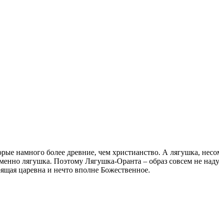
орые намного более древние, чем христианство. А лягушка, несом
именно лягушка. Поэтому Лягушка-Оранта – образ совсем не над
оящая царевна и нечто вполне Божественное.