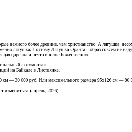
орые намного более древние, чем христианство. А лягушка, несом
именно лягушка. Поэтому Лягушка-Оранта – образ совсем не над
оящая царевна и нечто вполне Божественное.
гинальный фотомонтаж.
ций на Байкале в Листвянке.
0 см — 30 000 руб. Или максимального размера 95х126 см — 80 
 измениться. (апрель, 2026)