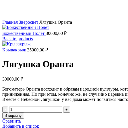
Увеличить
Главная
Зверосвет
Лягушка Оранта
Божественный Полёт
30000,00
₽
Back to products
Крывакрыж
35000,00
₽
Лягушка Оранта
30000,00
₽
Богоматерь Оранта восходит к образам народной культуры, кот
приниженная. Но при этом, конечно же, не случайно царевна 
Вместе с Небесной Лягушкой у вас дома может появиться наст
Количество
товара
В корзину
Лягушка
Сравнить
Оранта
Добавить в список