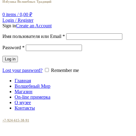
Избушка Волшебных Традиций
0
items
/
0,00
₽
Login / Register
Sign in
Create an Account
Имя пользователя или Email
*
Password
*
Log in
Lost your password?
Remember me
Главная
Волшебный Мир
Магазин
On-line примерка
О музее
Контакты
+7-924-615-38-91