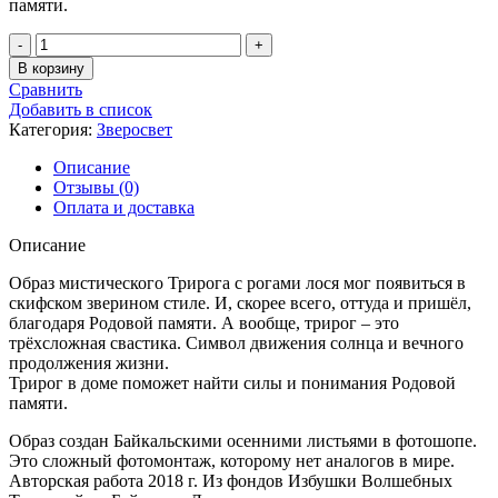
памяти.
Количество
товара
В корзину
Мистический
Сравнить
Трирог
Добавить в список
Категория:
Зверосвет
Описание
Отзывы (0)
Оплата и доставка
Описание
Образ мистического Трирога с рогами лося мог появиться в
скифском зверином стиле. И, скорее всего, оттуда и пришёл,
благодаря Родовой памяти. А вообще, трирог – это
трёхсложная свастика. Символ движения солнца и вечного
продолжения жизни.
Трирог в доме поможет найти силы и понимания Родовой
памяти.
Образ создан Байкальскими осенними листьями в фотошопе.
Это сложный фотомонтаж, которому нет аналогов в мире.
Авторская работа 2018 г. Из фондов Избушки Волшебных