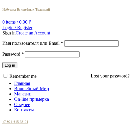
Избушка Волшебных Традиций
0
items
/
0,00
₽
Login / Register
Sign in
Create an Account
Имя пользователя или Email
*
Password
*
Log in
Lost your password?
Remember me
Главная
Волшебный Мир
Магазин
On-line примерка
О музее
Контакты
+7-924-615-38-91