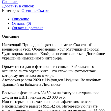
Сравнить
Природы
Добавить в список
-
Категория:
Осенние Сказки
101
Описание
Отзывы (0)
Оплата и доставка
Описание
Настоящий Природный цвет и орнамент. Сказочный и
волшебный узор. Оберегающий круг Матушки-Природы.
Чудотворная мандала. Ковёр из осенних листьев. Достойное
украшение изысканного интерьера.
Орнамент создан в фотошопе из снимка Байкальского
осеннего листа одуванчика. Это сложный фотомонтаж,
которому нет аналогов в мире.
Авторская работа 2020 г. Из фондов Избушки Волшебных
Традиций на Байкале в Листвянке.
Возможна фотопечать 33х50 см на фактуре натурального
холста на ДВП-планшете. 20 000 руб.
Или интерьерная печать на полиграфическом холсте
максимального размера 95х142 см. Интерьерную печать
можно свернуть в рулон или натянуть на подрамник. 65 000