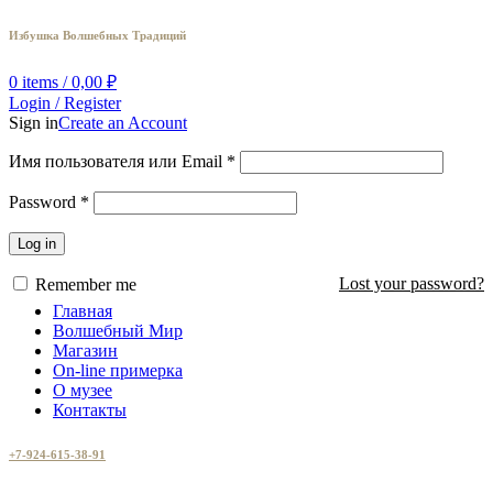
Избушка Волшебных Традиций
0
items
/
0,00
₽
Login / Register
Sign in
Create an Account
Имя пользователя или Email
*
Password
*
Log in
Lost your password?
Remember me
Главная
Волшебный Мир
Магазин
On-line примерка
О музее
Контакты
+7-924-615-38-91