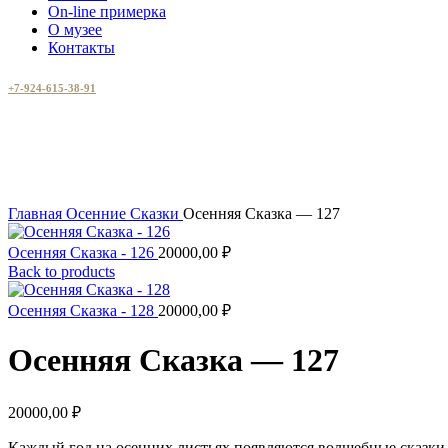
On-line примерка
О музее
Контакты
+7-924-615-38-91
Увеличить
Главная
Осенние Сказки
Осенняя Сказка — 127
Осенняя Сказка - 126
20000,00
₽
Back to products
Осенняя Сказка - 128
20000,00
₽
Осенняя Сказка — 127
20000,00
₽
Каждый год на осенних листьях появляются волшебные сказки, 