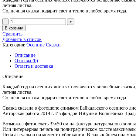
летняя листва.
Солнечная сказка подарит свет и тепло в любое время года.
Количество
товара
В корзину
Осенняя
Сравнить
Сказка
Добавить в список
-
Категория:
Осенние Сказки
127
Описание
Отзывы (0)
Оплата и доставка
Описание
Каждый год на осенних листьях появляются волшебные сказки, 
летняя листва.
Солнечная сказка подарит свет и тепло в любое время года.
Сказка сказана в фотошопе снимком Байкальского осеннего лис
Авторская работа 2019 г. Из фондов Избушки Волшебных Тради
Возможна фотопечать 33х50 см на фактуре натурального холста
Или интерьерная печать на полиграфическом холсте максимальн
Цена актуальна на момент публикации. В дальнейшем она може