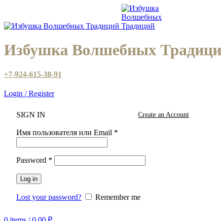
Избушка Волшебных Традиц
+7-924-615-38-91
Login / Register
SIGN IN
Create an Account
Имя пользователя или Email
*
Password
*
Log in
Lost your password?
Remember me
0
items
/
0,00
₽