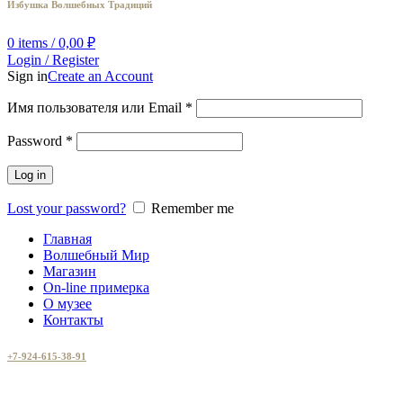
Избушка Волшебных Традиций
0
items
/
0,00
₽
Login / Register
Sign in
Create an Account
Имя пользователя или Email
*
Password
*
Log in
Lost your password?
Remember me
Главная
Волшебный Мир
Магазин
On-line примерка
О музее
Контакты
+7-924-615-38-91