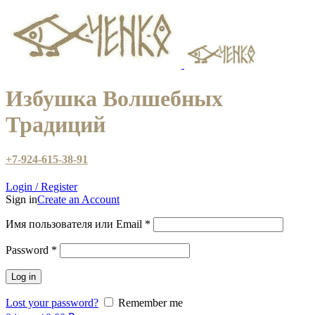
Избушка Волшебных
Традиций
+7-924-615-38-91
Login / Register
Sign in
Create an Account
Имя пользователя или Email
*
Password
*
Log in
Lost your password?
Remember me