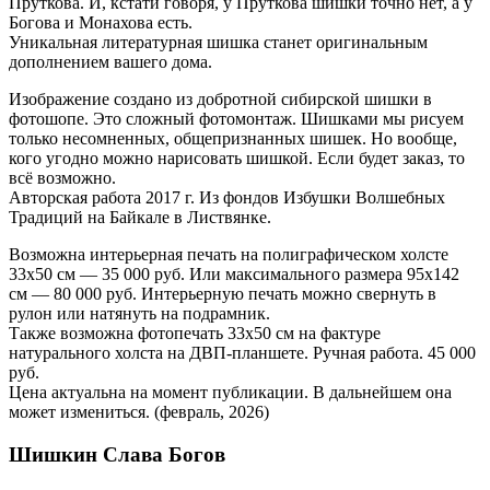
Пруткова. И, кстати говоря, у Пруткова шишки точно нет, а у
Богова и Монахова есть.
Уникальная литературная шишка станет оригинальным
дополнением вашего дома.
Изображение создано из добротной сибирской шишки в
фотошопе. Это сложный фотомонтаж. Шишками мы рисуем
только несомненных, общепризнанных шишек. Но вообще,
кого угодно можно нарисовать шишкой. Если будет заказ, то
всё возможно.
Авторская работа 2017 г. Из фондов Избушки Волшебных
Традиций на Байкале в Листвянке.
Возможна интерьерная печать на полиграфическом холсте
33х50 см — 35 000 руб. Или максимального размера 95х142
см — 80 000 руб. Интерьерную печать можно свернуть в
рулон или натянуть на подрамник.
Также возможна фотопечать 33х50 см на фактуре
натурального холста на ДВП-планшете. Ручная работа. 45 000
руб.
Цена актуальна на момент публикации. В дальнейшем она
может измениться. (февраль, 2026)
Шишкин Слава Богов