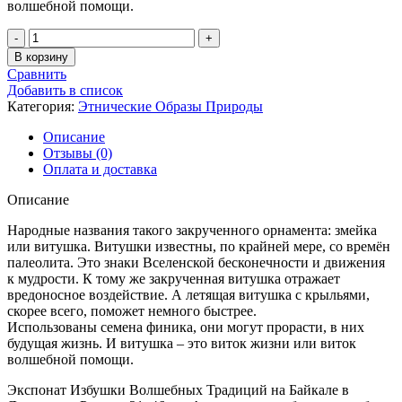
волшебной помощи.
Количество
товара
В корзину
Витушка
Сравнить
Летящая
Добавить в список
Категория:
Этнические Образы Природы
Описание
Отзывы (0)
Оплата и доставка
Описание
Народные названия такого закрученного орнамента: змейка
или витушка. Витушки известны, по крайней мере, со времён
палеолита. Это знаки Вселенской бесконечности и движения
к мудрости. К тому же закрученная витушка отражает
вредоносное воздействие. А летящая витушка с крыльями,
скорее всего, поможет немного быстрее.
Использованы семена финика, они могут прорасти, в них
будущая жизнь. И витушка – это виток жизни или виток
волшебной помощи.
Экспонат Избушки Волшебных Традиций на Байкале в