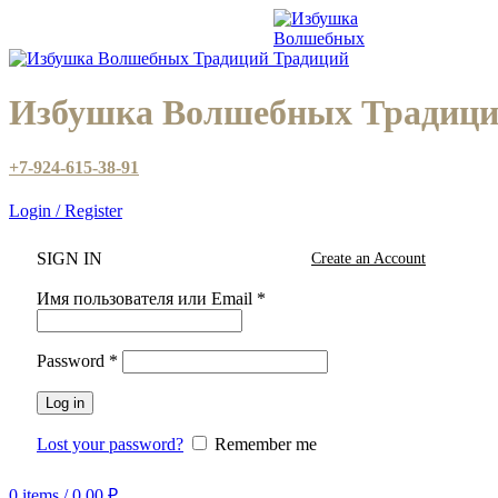
Избушка Волшебных Традиц
+7-924-615-38-91
Login / Register
SIGN IN
Create an Account
Имя пользователя или Email
*
Password
*
Log in
Lost your password?
Remember me
0
items
/
0,00
₽