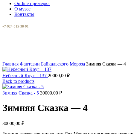
On-line примерка
О музее
Контакты
+7-924-615-38-91
Увеличить
Главная
Фантазии Байкальского Мороза
Зимняя Сказка — 4
Небесный Круг – 137
20000,00
₽
Back to products
Зимняя Сказка - 5
30000,00
₽
Зимняя Сказка — 4
30000,00
₽
Зимних сказок так много, что Дед Мороз не помнит все назван