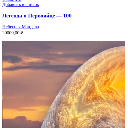
Добавить в список
Легенда о Первояйце — 100
Небесная Мандала
20000,00
₽