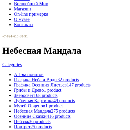
Волшебный Мир
Магазин
On-line примерка
О музее
Контакты
+7-924-615-38-91
Небесная Мандала
Categories
All
экспонатов
Графика Неба и Воды
32 products
Графика Осенних Листьев
147 products
Грибы и Древо
1 product
Зверосвет
168 products
Лубочная Картинка
49 products
Музей Орденов
1 product
Небесная Мандала
275 products
Осенние Сказки
416 products
Пейзаж
36 products
Портрет
25 products