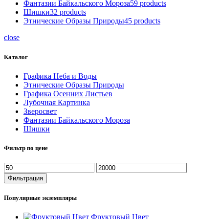
Фантазии Байкальского Мороза
59 products
Шишки
32 products
Этнические Образы Природы
45 products
close
Каталог
Графика Неба и Воды
Этнические Образы Природы
Графика Осенних Листьев
Лубочная Картинка
Зверосвет
Фантазии Байкальского Мороза
Шишки
Фильтр по цене
Минимальная
Максимальная
цена
цена
Фильтрация
Популярные экземпляры
Фруктовый Цвет