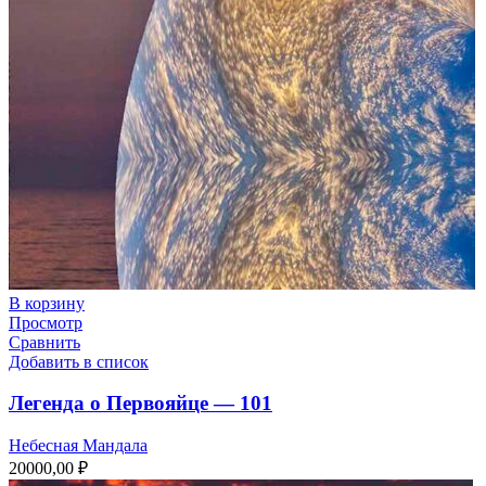
В корзину
Просмотр
Сравнить
Добавить в список
Легенда о Первояйце — 101
Небесная Мандала
20000,00
₽