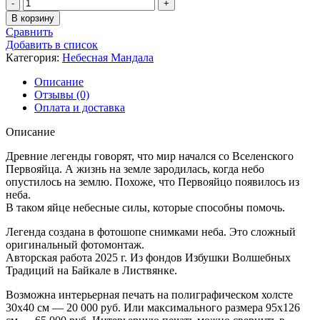
Количество
товара
В корзину
Легенда
Сравнить
о
Добавить в список
Первояйце
Категория:
Небесная Мандала
-
27
Описание
Отзывы (0)
Оплата и доставка
Описание
Древние легенды говорят, что мир начался со Вселенского
Первояйца. А жизнь на земле зародилась, когда небо
опустилось на землю. Похоже, что Первояйцо появилось из
неба.
В таком яйце небесные силы, которые способны помочь.
Легенда создана в фотошопе снимками неба. Это сложный
оригинальный фотомонтаж.
Авторская работа 2025 г. Из фондов Избушки Волшебных
Традиций на Байкале в Листвянке.
Возможна интерьерная печать на полиграфическом холсте
30х40 см — 20 000 руб. Или максимального размера 95х126