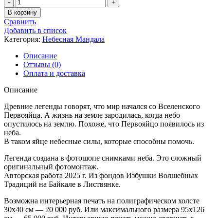
Количество
товара
В корзину
Легенда
Сравнить
о
Добавить в список
Первояйце
Категория:
Небесная Мандала
-
29
Описание
Отзывы (0)
Оплата и доставка
Описание
Древние легенды говорят, что мир начался со Вселенского
Первояйца. А жизнь на земле зародилась, когда небо
опустилось на землю. Похоже, что Первояйцо появилось из
неба.
В таком яйце небесные силы, которые способны помочь.
Легенда создана в фотошопе снимками неба. Это сложный
оригинальный фотомонтаж.
Авторская работа 2025 г. Из фондов Избушки Волшебных
Традиций на Байкале в Листвянке.
Возможна интерьерная печать на полиграфическом холсте
30х40 см — 20 000 руб. Или максимального размера 95х126