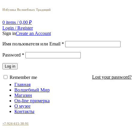
Избушка Волшебных Традиций
0
items
/
0,00
₽
Login / Register
Sign in
Create an Account
Имя пользователя или Email
*
Password
*
Log in
Lost your password?
Remember me
Главная
Волшебный Мир
Магазин
On-line примерка
О музее
Контакты
+7-924-615-38-91