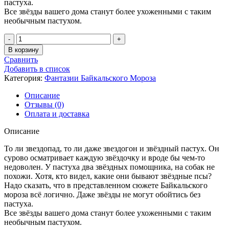
пастуха.
Все звёзды вашего дома станут более ухоженными с таким
необычным пастухом.
Количество
товара
В корзину
Звёздный
Сравнить
Пастух
Добавить в список
Категория:
Фантазии Байкальского Мороза
Описание
Отзывы (0)
Оплата и доставка
Описание
То ли звездопад, то ли даже звездогон и звёздный пастух. Он
сурово осматривает каждую звёздочку и вроде бы чем-то
недоволен. У пастуха два звёздных помощника, на собак не
похожи. Хотя, кто видел, какие они бывают звёздные псы?
Надо сказать, что в представленном сюжете Байкальского
мороза всё логично. Даже звёзды не могут обойтись без
пастуха.
Все звёзды вашего дома станут более ухоженными с таким
необычным пастухом.