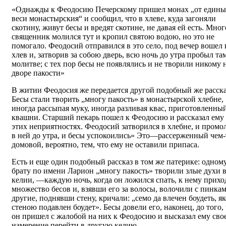
«Однажды к Феодосию Печерскому пришел монах „от едины
веси монастырския“ и сообщил, что в хлеве, куда загоняли
скотину, живут бесы и вредят скотине, не давая ей есть. Мног
священник молился тут и кропил святою водою, но это не
помогало. Феодосий отправился в это село, под вечер вошел 
хлев и, затворив за собою дверь, всю ночь до утра пробыл та
молитве; с тех пор бесы не появлялись и не творили никому 
дворе пакости»
В житии Феодосия же передается другой подобный же расска
Бесы стали творить „многу пакость» в монастырской хлебне,
иногда рассыпая муку, иногда разливая квас, приготовленны
квашни. Старший пекарь пошел к Феодосию и рассказал ему
этих неприятностях. Феодосий затворился в хлебне, и промо
в ней до утра, и бесы успокоились» Это—рассерженный чем-
домовой, вероятно, тем, что ему не оставили припаса.
Есть и еще один подобный рассказ в том же патерике: одном
брату по имени Ларион „многу пакость» творили злые духи 
келии, —каждую ночь, когда он ложился спать, к нему прих
множество бесов и, взявши его за волосы, волочили с пинкам
другие, поднявши стену, кричали: „семо да влечен боудеть, як
стеною подавлен боудет». Бесы довели его, наконец, до того,
он пришел с жалобой на них к Феодосию и высказал ему сво
намерение перейти в другую келию.