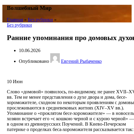
Волшебный Мир
Главная
»
Без рубрики
»
Без рубрики
Ранние упоминания про домовых духо
10.06.2026
Опубликовано
Евгений Рыбаченко
10
Июн
Слово «домовой» появилось, по-видимому, не ранее XVII–XV
вв. Тем не менее представления о духе двора и дома, бесе-
хороможителе, сходном по некоторым проявлениям с домовы
прослеживаются в средневековых житиях (XIV–XV вв.).
Упоминание о «проклятом бесе-хороможителе» — в новосел
хозяин встречает его «с кошкою черной и с курою черной» —
в одном из древнерусских Поучений. В Киево-Печерском
патерике о проделках беса-хороможителя рассказывается так: