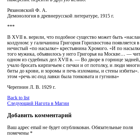
Рязановский Ф. А.
Демонология в древнерусской литературе, 1915 г.
***
В XVII в. верили, что подобное существо может быть «насла
колдуном: у галичанина Григория Горихвостова появляется в
нечистый «по насылке» крестьянина Хромого. «И по насылк
того мужика, объявилось у него Григорья на Москве… — чит
одном из судебных дел XVII в. — Во дворе в горнице задней,
учало бросать кирпичьем с печки и от потолку, и люди многи
биты до крови, и хоромы и печь изломаны, и стены избиты».
этом «речь ис-под лавки была тонковата и гугнива»
Черепнин Л. В. 1929 г.
Back to list
Следующий
Нагота в Магии
Добавить комментарий
Ваш адрес email не будет опубликован.
Обязательные поля
помечены
*