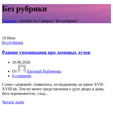
Без рубрики
Главная
»
Archive by Category "Без рубрики"
10
Июн
Без рубрики
Ранние упоминания про домовых духов
10.06.2026
От
Евгений Рыбаченко
0
comments
Слово «домовой» появилось, по-видимому, не ранее XVII–
XVIII вв. Тем не менее представления о духе двора и дома,
бесе-хороможителе, сход...
Читать далее