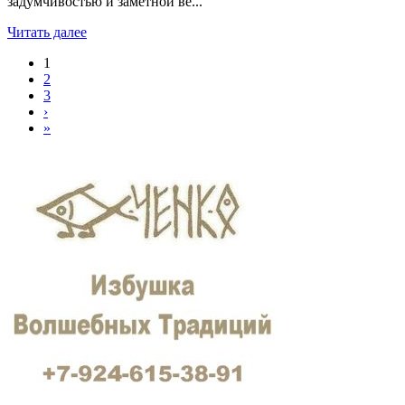
задумчивостью и заметной ве...
Читать далее
1
2
3
›
»